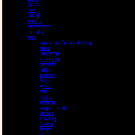
बिजनेस
हेल्थ
आम मुद्दे
मनोरंजन
लाइफस्टाइल
एक्सपोज्ड
राज्य
अंडमान और निकोबार द्वीप समूह
असम
आंध्र प्रदेश
उत्तर प्रदेश
उत्तराखंड
ओड़िशा
कर्नाटका
केरला
गुजरात
गोवा
चंडीगढ़
छत्तीसगढ़
जम्मू और कश्मीर
झारखंड
तमिलनाडु
तेलंगाना
त्रिपुरा