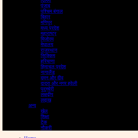
दिल्ली
पंजाब
पश्चिम बंगाल
बिहार
मणिपुर
मध्य प्रदेश
महाराष्ट्र
मिजोरम
मेघालय
राजस्थान
सिक्किम
हरियाणा
हिमाचल प्रदेश
नागालैंड
दमन और दीव
दादरा और नगर हवेली
पुदुच्चेरी
लक्षद्वीप
लद्दाख
अन्य
खेल
शिक्षा
टेक
नौकरी